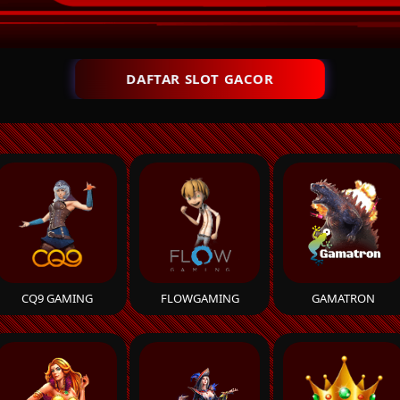
DAFTAR SLOT GACOR
CQ9 GAMING
FLOWGAMING
GAMATRON