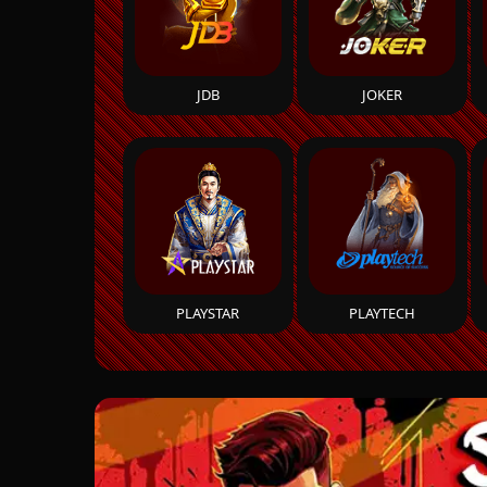
JDB
JOKER
PLAYSTAR
PLAYTECH