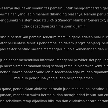
 biasanya digunakan komunitas pemain untuk menggambarkan ga
 permainan yang lebih menarik dibanding biasanya. Namun perlu
menggunakan sistem acak atau RNG (Random Number Generator), 
tidak dapat dipastikan maupun dijamin.
ering diperhatikan pemain sebelum memilih game adalah nilai RTP (
tor persentase teoritis pengembalian dalam jangka panjang. Selain
adi faktor penting karena memengaruhi pola kemenangan dan ri
juga dapat menemukan informasi mengenai provider slot populer,
ingga mekanisme permainan yang sedang ramai dibicarakan komunit
menggunakan bahasa yang lebih sederhana agar mudah dipahami
maupun pengguna yang sudah berpengalaman.
en game, pengelolaan aktivitas bermain juga menjadi hal penting.
unaan, mengatur waktu bermain, dan menghindari keputusan em
ing sebaiknya tetap dijadikan hiburan dan dilakukan secara bert