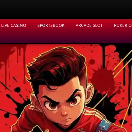
LIVE CASINO
SPORTSBOOK
ARCADE SLOT
POKER O