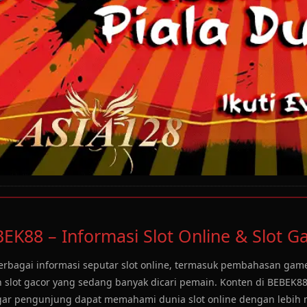
EK88 – Informasi Slot Online & Slot G
bagai informasi seputar slot online, termasuk pembahasan game 
ren slot gacor yang sedang banyak dicari pemain. Konten di BEBEK8
ar pengunjung dapat memahami dunia slot online dengan lebih 