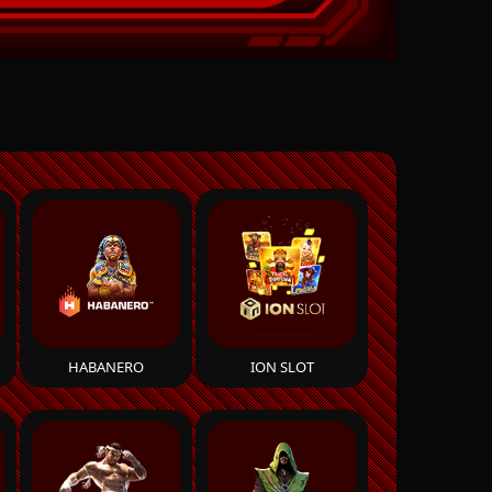
HABANERO
ION SLOT