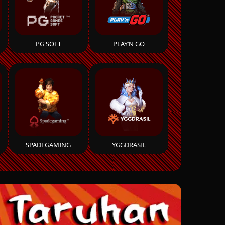
PG SOFT
PLAY’N GO
SPADEGAMING
YGGDRASIL