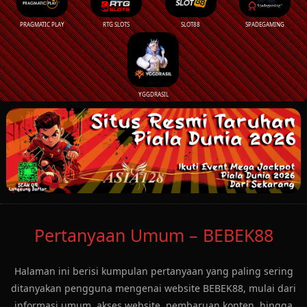
PRAGMATIC PLAY
RTG SLOTS
SLOT88
SPADEGAMING
YGGDRASIL
Pertanyaan Umum – BEBEK88
Halaman ini berisi kumpulan pertanyaan yang paling sering
ditanyakan pengguna mengenai website BEBEK88, mulai dari
informasi umum, akses website, pembaruan konten, hingga