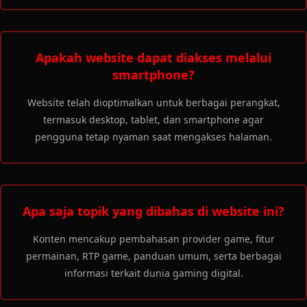
Apakah website dapat diakses melalui
smartphone?
Website telah dioptimalkan untuk berbagai perangkat,
termasuk desktop, tablet, dan smartphone agar
pengguna tetap nyaman saat mengakses halaman.
Apa saja topik yang dibahas di website ini?
Konten mencakup pembahasan provider game, fitur
permainan, RTP game, panduan umum, serta berbagai
informasi terkait dunia gaming digital.