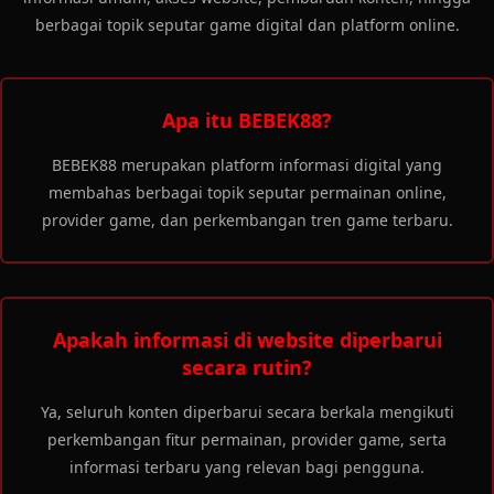
berbagai topik seputar game digital dan platform online.
Apa itu BEBEK88?
BEBEK88 merupakan platform informasi digital yang
membahas berbagai topik seputar permainan online,
provider game, dan perkembangan tren game terbaru.
Apakah informasi di website diperbarui
secara rutin?
Ya, seluruh konten diperbarui secara berkala mengikuti
perkembangan fitur permainan, provider game, serta
informasi terbaru yang relevan bagi pengguna.